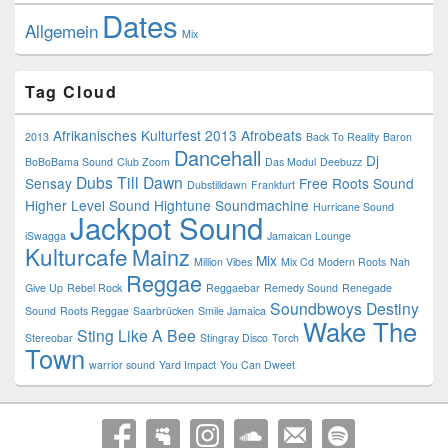
Dates
Allgemein
Mix
Tag Cloud
Afrikanisches Kulturfest 2013
Afrobeats
2013
Back To Reality
Baron
Dancehall
Dj
BoBoBama Sound
Club Zoom
Das Modul
Deebuzz
Dubs Till Dawn
Sensay
Free Roots Sound
Dubstilldawn
Frankfurt
Higher Level Sound
Hightune Soundmachine
Hurricane Sound
Jackpot Sound
iSwagga
Jamaican Lounge
Kulturcafe
Mainz
Mix
Million Vibes
Mix Cd
Modern Roots
Nah
Reggae
Give Up
Rebel Rock
Reggaebar
Remedy Sound
Renegade
Soundbwoys Destiny
Sound
Roots Reggae
Saarbrücken
Smile Jamaica
Wake The
Sting Like A Bee
Stereobar
Stingray Disco
Torch
Town
warrior sound
Yard Impact
You Can Dweet