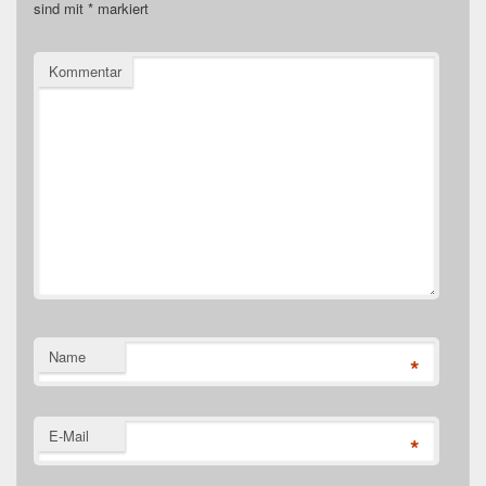
sind mit
*
markiert
Kommentar
Name
*
E-Mail
*