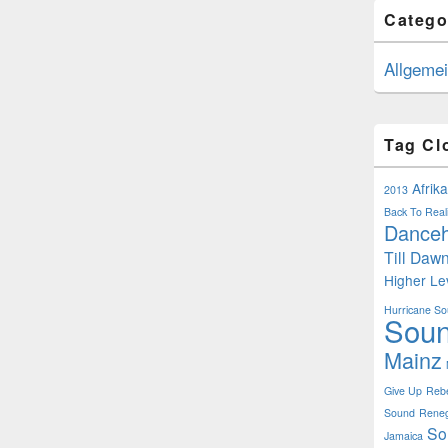
Catego
Allgeme
Tag Cl
Afrik
2013
Back To Reali
Danceh
Till Daw
Higher Le
Hurricane S
Sou
Mainz
Give Up
Rebe
Sound
Rene
So
Jamaica