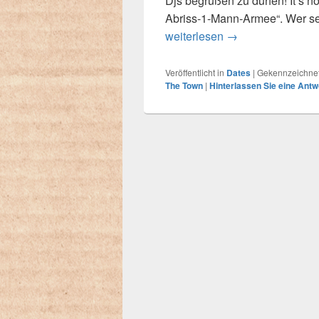
Djs begrüßen zu dürfen! It’s n
Abriss-1-Mann-Armee“. Wer se
weiterlesen
9.2. „WAKE THE 
→
Veröffentlicht in
Dates
|
Gekennzeichnet
The Town
|
Hinterlassen Sie eine Antw