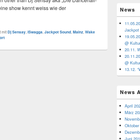
on other than Dj Sensay aka „Die Dancehall-
ine show kennt weiss wie der
News
TOWN…!“ ls. DJ SENSAY (LEIPZIG)
11.05.2
Jackpot
 mit
Dj Sensay
,
iSwagga
,
Jackpot Sound
,
Mainz
,
Wake
19.05.2
ort
@ Kultu
20.11. 
20.11.2
@ Kultu
13.12. 
News A
April 20
März 20
Novembe
Oktober
Dezembe
Juni 20