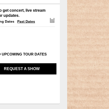
o get concert, live stream
ur updates.
ng Dates
Past Dates
 UPCOMING TOUR DATES
REQUEST A SHOW