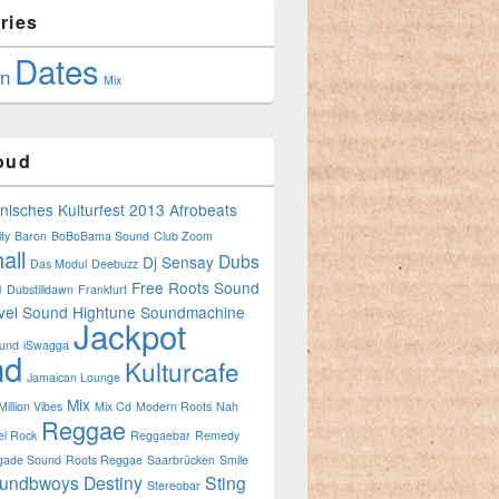
ries
Dates
in
Mix
oud
anisches Kulturfest 2013
Afrobeats
ty
Baron
BoBoBama Sound
Club Zoom
all
Dubs
Dj Sensay
Das Modul
Deebuzz
n
Free Roots Sound
Dubstilldawn
Frankfurt
vel Sound
Hightune Soundmachine
Jackpot
ound
iSwagga
nd
Kulturcafe
Jamaican Lounge
Mix
Million Vibes
Mix Cd
Modern Roots
Nah
Reggae
l Rock
Reggaebar
Remedy
gade Sound
Roots Reggae
Saarbrücken
Smile
undbwoys Destiny
Sting
Stereobar