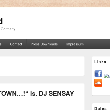
d
z Germany
s
Contact
Press Downloads
Impressum
Primärer
Links
Seitenleiste
Widget-
Bereich
TOWN…!“ ls. DJ SENSAY
Dates