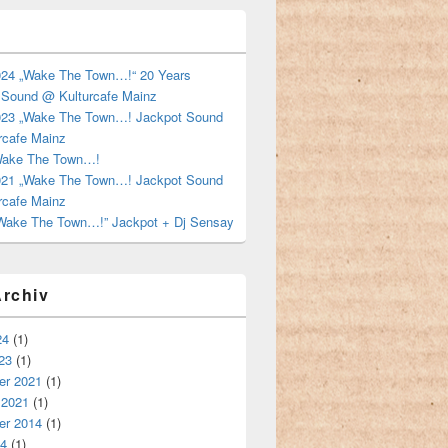
024 „Wake The Town…!“ 20 Years
 Sound @ Kulturcafe Mainz
023 „Wake The Town…! Jackpot Sound
rcafe Mainz
Wake The Town…!
021 „Wake The Town…! Jackpot Sound
rcafe Mainz
“Wake The Town…!” Jackpot + Dj Sensay
rchiv
24
(1)
23
(1)
r 2021
(1)
 2021
(1)
r 2014
(1)
14
(1)