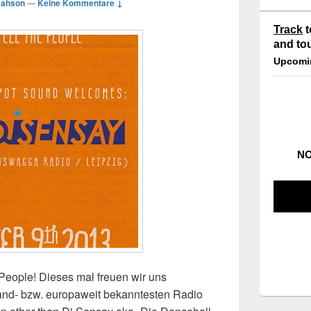
Jahson
—
Keine Kommentare ↓
Track
t
and to
Upcomi
NO
eople! Dieses mal freuen wir uns
and- bzw. europaweit bekanntesten Radio