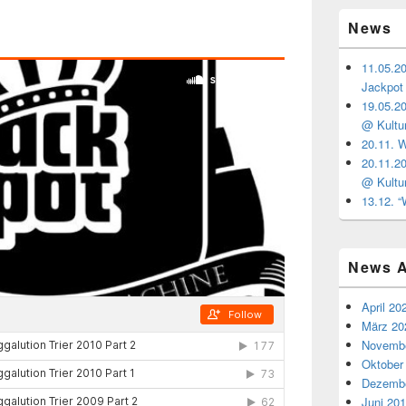
News
11.05.2
Jackpot
19.05.2
@ Kultu
20.11. 
20.11.2
@ Kultu
13.12. 
News A
April 20
März 20
Novembe
Oktober
Dezembe
Juni 20