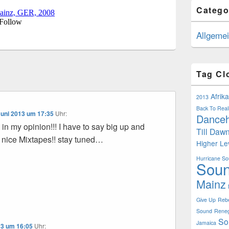
Catego
Allgeme
Tag Cl
Afrik
2013
Back To Reali
Juni 2013 um 17:35
Uhr:
Danceh
 in my opinion!!! I have to say big up and
Till Daw
is nice Mixtapes!! stay tuned…
Higher Le
Hurricane S
Sou
Mainz
Give Up
Rebe
Sound
Rene
So
Jamaica
013 um 16:05
Uhr: