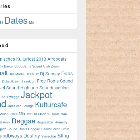
ries
Dates
in
Mix
oud
anisches Kulturfest 2013
Afrobeats
ty
Baron
BoBoBama Sound
Club Zoom
all
Dubs
Dj Sensay
Das Modul
Deebuzz
n
Free Roots Sound
Dubstilldawn
Frankfurt
vel Sound
Hightune Soundmachine
Jackpot
ound
iSwagga
nd
Kulturcafe
Jamaican Lounge
Mix
Million Vibes
Mix Cd
Modern Roots
Nah
Reggae
l Rock
Reggaebar
Remedy
gade Sound
Roots Reggae
Saarbrücken
Smile
undbwoys Destiny
Sting
Stereobar