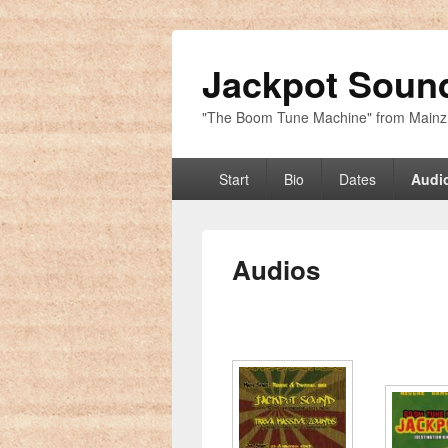
Jackpot Soun
"The Boom Tune Machine" from Main
Hauptmenü
Start
Bio
Dates
Audi
Audios