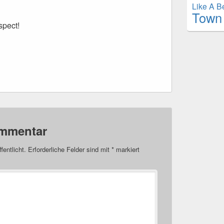
Like A B
Town
spect!
ommentar
fentlicht.
Erforderliche Felder sind mit
*
markiert