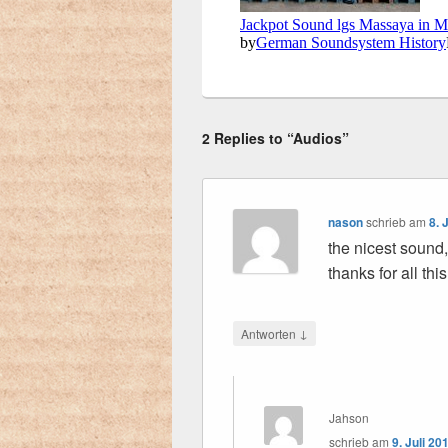
2 Replies to “Audios”
nason
schrieb
am
8. 
the nicest sound,
thanks for all th
↓
Antworten
Jahson
schrieb
am
9. Juli 2