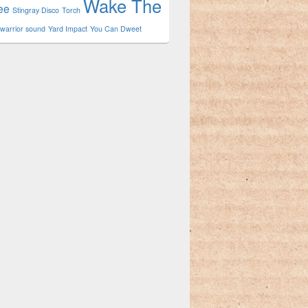
Wake The
ee
Stingray Disco
Torch
warrior sound
Yard Impact
You Can Dweet