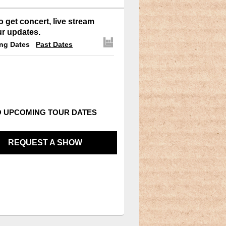
o get concert, live stream
ur updates.
ng Dates
Past Dates
 UPCOMING TOUR DATES
REQUEST A SHOW