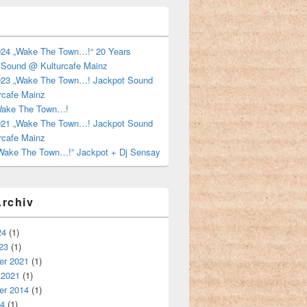
024 „Wake The Town…!“ 20 Years
 Sound @ Kulturcafe Mainz
023 „Wake The Town…! Jackpot Sound
rcafe Mainz
Wake The Town…!
021 „Wake The Town…! Jackpot Sound
rcafe Mainz
“Wake The Town…!” Jackpot + Dj Sensay
rchiv
24
(1)
23
(1)
r 2021
(1)
 2021
(1)
r 2014
(1)
14
(1)