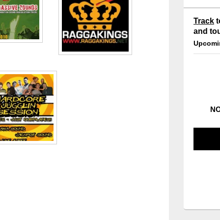
Track
t
and to
Upcomi
NO